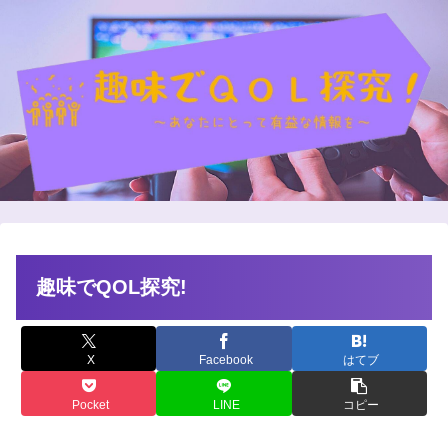
趣味でQOL探究!
X
Facebook
はてブ
Pocket
LINE
コピー